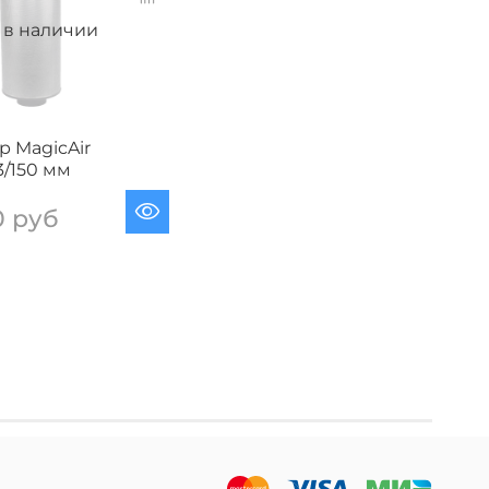
 в наличии
р MagicAir
3/150 мм
0 руб