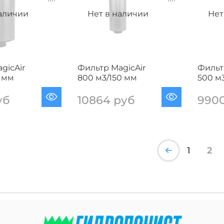
наличии
Нет в наличии
Нет
gicAir
Фильтр MagicAir
Фильт
5 мм
800 м3/150 мм
500 м
уб
10864 руб
990
1
2