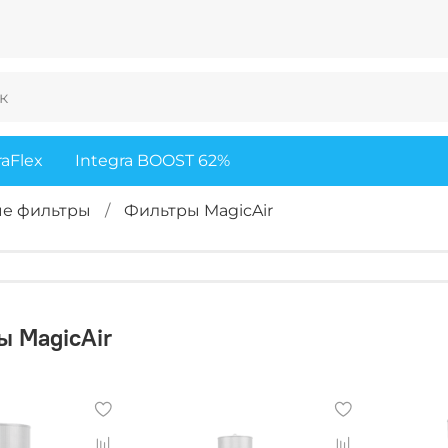
raFlex
Integra BOOST 62%
ые фильтры
Фильтры MagicAir
ы MagicAir