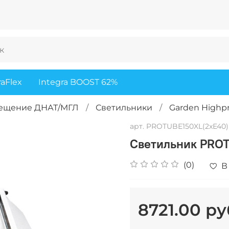
raFlex
Integra BOOST 62%
вещение ДНАТ/МГЛ
Светильники
Garden Highp
арт.
PROTUBE150XL(2xE40)
Светильник PROT
(0)
В
8721.00 ру