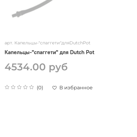
арт.
Капельцы-"спаггети"дляDutchPot
Капельцы-"спаггети" для Dutch Pot
4534.00 руб
В избранное
(0)