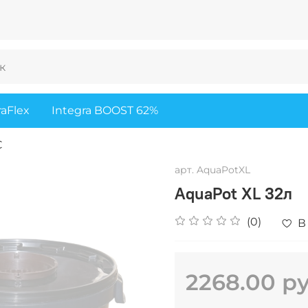
raFlex
Integra BOOST 62%
C
арт.
AquaPotXL
AquaPot XL 32л
(0)
В
2268.00 р