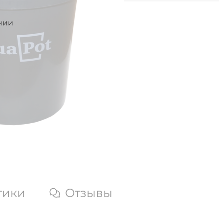
чии
тики
Отзывы