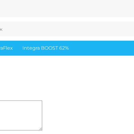
raFlex
Integra BOOST 62%